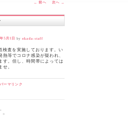
前へ
次へ
←
→
す
2年5月1日
by
okada-staff
性検査を実施しております。い
発熱等でコロナ感染が疑われ、
ます。但し、時間帯によっては
ませ。
パーマリンク
す。